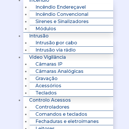
Incêndio
Incêndio Endereçavel
Incêndio Convencional
Sirenes e Sinalizadores
Módulos
Intrusão
Intrusão por cabo
Intrusão via rádio
Vídeo Vigilância
Câmaras IP
Câmaras Analógicas
Gravação
Acessórios
Teclados
Controlo Acessos
Controladores
Comandos e teclados
Fechaduras e eletroímanes
Leitores