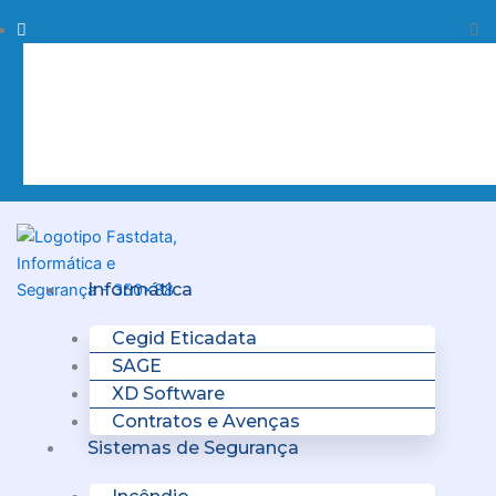
Skip
Procurar
Pr
to
content
Clo
this
sea
box.
Menu
Informática
Cegid Eticadata
SAGE
XD Software
Contratos e Avenças
Sistemas de Segurança