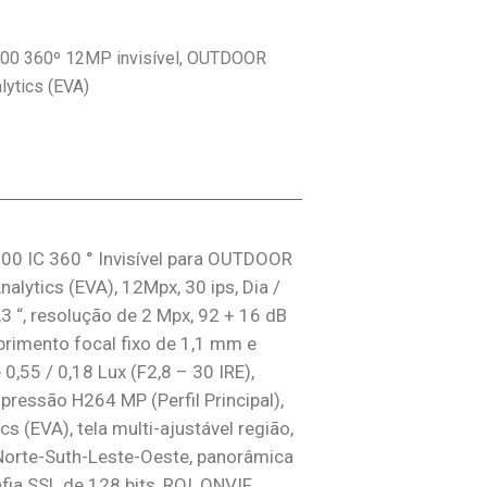
00 360º 12MP invisível, OUTDOOR
lytics (EVA)
00 IC 360 ° Invisível para OUTDOOR
nalytics (EVA), 12Mpx, 30 ips, Dia /
3 “, resolução de 2 Mpx, 92 + 16 dB
rimento focal fixo de 1,1 mm e
 0,55 / 0,18 Lux (F2,8 – 30 IRE),
ressão H264 MP (Perfil Principal),
cs (EVA), tela multi-ajustável região,
, Norte-Suth-Leste-Oeste, panorâmica
fia SSL de 128 bits, ROI, ONVIF,