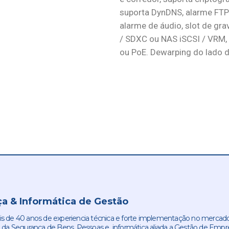
suporta DynDNS, alarme FTP
alarme de áudio, slot de g
/ SDXC ou NAS iSCSI / VRM,
ou PoE. Dewarping do lado d
a & Informática de Gestão
de 40 anos de experiencia técnica e forte implementação no mercado
 da Segurança de Bens. Pessoas e informática aliada a Gestão de Empr