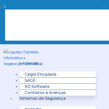
Skip
Procurar
Pr
to
content
Clo
this
sea
box.
Menu
Informática
Cegid Eticadata
SAGE
XD Software
Contratos e Avenças
Sistemas de Segurança