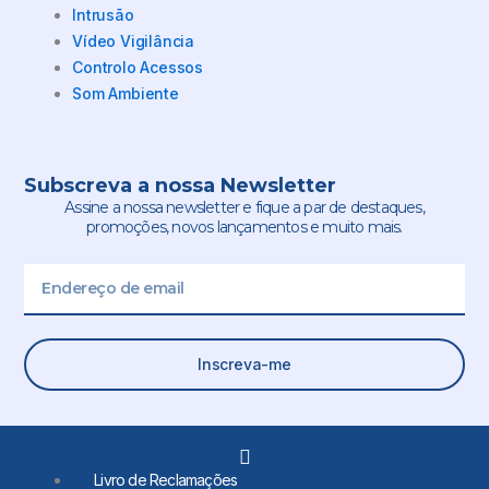
Intrusão
Vídeo Vigilância
Controlo Acessos
Som Ambiente
Subscreva a nossa Newsletter
Assine a nossa newsletter e fique a par de destaques,
promoções, novos lançamentos e muito mais.
Email
Inscreva-me
L
i
Livro de Reclamações