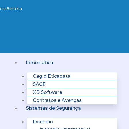
xa da Banheira
Menu
Informática
Cegid Eticadata
SAGE
XD Software
Contratos e Avenças
Sistemas de Segurança
Incêndio