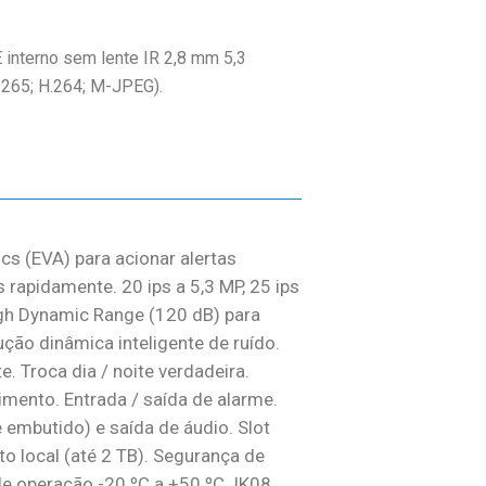
interno sem lente IR 2,8 mm 5,3
265; H.264; M-JPEG).
ics (EVA) para acionar alertas
 rapidamente. 20 ips a 5,3 MP, 25 ips
High Dynamic Range (120 dB) para
ção dinâmica inteligente de ruído.
. Troca dia / noite verdadeira.
mento. Entrada / saída de alarme.
 embutido) e saída de áudio. Slot
 local (até 2 TB). Segurança de
e operação -20 ºC a +50 ºC. IK08