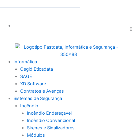
Skip
to
Procurar
Procurar
content
C
th
se
bo
Menu
Informática
Cegid Eticadata
SAGE
XD Software
Contratos e Avenças
Sistemas de Segurança
Incêndio
Incêndio Endereçavel
Incêndio Convencional
Sirenes e Sinalizadores
Módulos