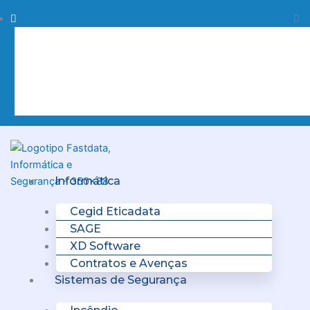
Skip
Procurar
Pr
to
content
Clo
this
sea
box.
Menu
Informática
Cegid Eticadata
SAGE
XD Software
Contratos e Avenças
Sistemas de Segurança