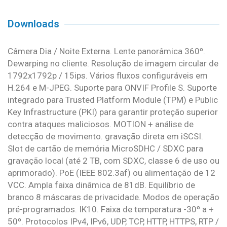
Downloads
Câmera Dia / Noite Externa. Lente panorâmica 360º.
Dewarping no cliente. Resolução de imagem circular de
1792x1792p / 15ips. Vários fluxos configuráveis ​​em
H.264 e M-JPEG. Suporte para ONVIF Profile S. Suporte
integrado para Trusted Platform Module (TPM) e Public
Key Infrastructure (PKI) para garantir proteção superior
contra ataques maliciosos. MOTION + análise de
detecção de movimento. gravação direta em iSCSI.
Slot de cartão de memória MicroSDHC / SDXC para
gravação local (até 2 TB, com SDXC, classe 6 de uso ou
aprimorado). PoE (IEEE 802.3af) ou alimentação de 12
VCC. Ampla faixa dinâmica de 81dB. Equilíbrio de
branco 8 máscaras de privacidade. Modos de operação
pré-programados. IK10. Faixa de temperatura -30º a +
50º. Protocolos IPv4, IPv6, UDP, TCP, HTTP, HTTPS, RTP /