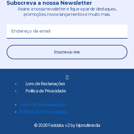
Subscreva a nossa Newsletter
Assine a nossa newsletter e fique a par de destaques,
promoções, novos lançamentos e muito mais.
Email
Inscreva-me
L
i
Livro de Reclamações
n
Política de Privacidade
k
e
d
Livro De Reclamações
i
Política De Privacidade
n
-
i
© 2026 Fastdata. v.2 by blpmultimedia
n