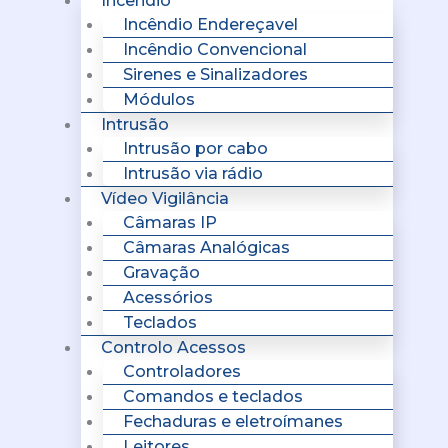
Incêndio
Incêndio Endereçavel
Incêndio Convencional
Sirenes e Sinalizadores
Módulos
Intrusão
Intrusão por cabo
Intrusão via rádio
Vídeo Vigilância
Câmaras IP
Câmaras Analógicas
Gravação
Acessórios
Teclados
Controlo Acessos
Controladores
Comandos e teclados
Fechaduras e eletroímanes
Leitores