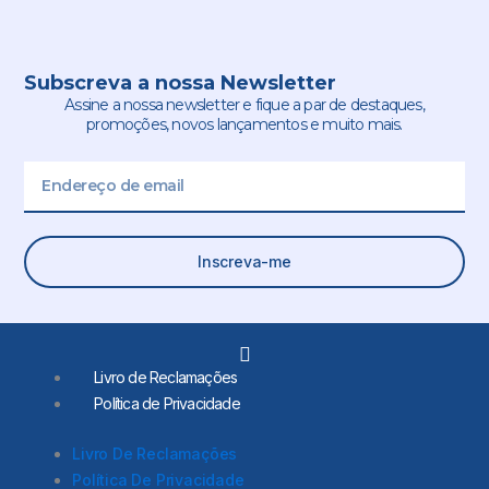
Subscreva a nossa Newsletter
Assine a nossa newsletter e fique a par de destaques,
promoções, novos lançamentos e muito mais.
Email
Inscreva-me
L
i
Livro de Reclamações
n
Política de Privacidade
k
e
d
Livro De Reclamações
i
Política De Privacidade