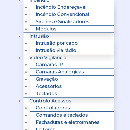
Incêndio
Incêndio Endereçavel
Incêndio Convencional
Sirenes e Sinalizadores
Módulos
Intrusão
Intrusão por cabo
Intrusão via rádio
Vídeo Vigilância
Câmaras IP
Câmaras Analógicas
Gravação
Acessórios
Teclados
Controlo Acessos
Controladores
Comandos e teclados
Fechaduras e eletroímanes
Leitores