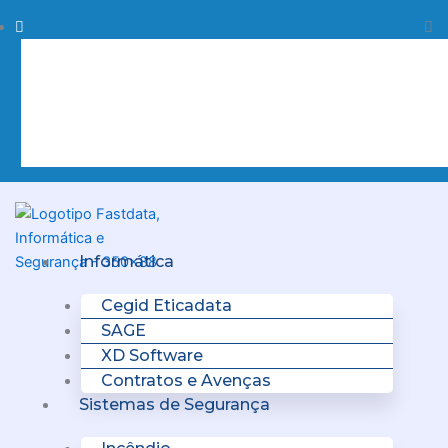
Skip
Procurar
Pr
to
content
Clo
this
sea
box.
Menu
Informática
Cegid Eticadata
SAGE
XD Software
Contratos e Avenças
Sistemas de Segurança