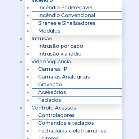
Incêndio
Incêndio Endereçavel
Incêndio Convencional
Sirenes e Sinalizadores
Módulos
Intrusão
Intrusão por cabo
Intrusão via rádio
Vídeo Vigilância
Câmaras IP
Câmaras Analógicas
Gravação
Acessórios
Teclados
Controlo Acessos
Controladores
Comandos e teclados
Fechaduras e eletroímanes
Leitores