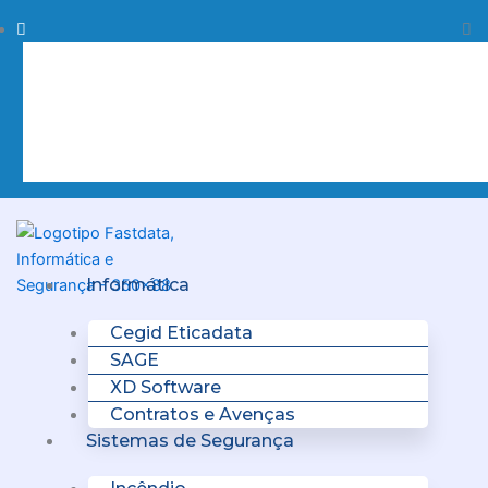
Skip
Procurar
Pr
to
content
Clo
this
sea
box.
Menu
Informática
Cegid Eticadata
SAGE
XD Software
Contratos e Avenças
Sistemas de Segurança