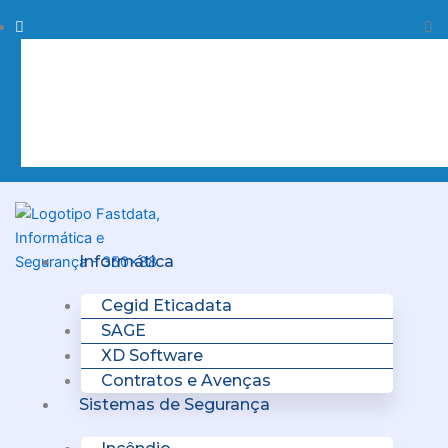
Skip
Procurar
Pr
to
content
Clo
this
sea
box.
Menu
Informática
Cegid Eticadata
SAGE
XD Software
Contratos e Avenças
Sistemas de Segurança