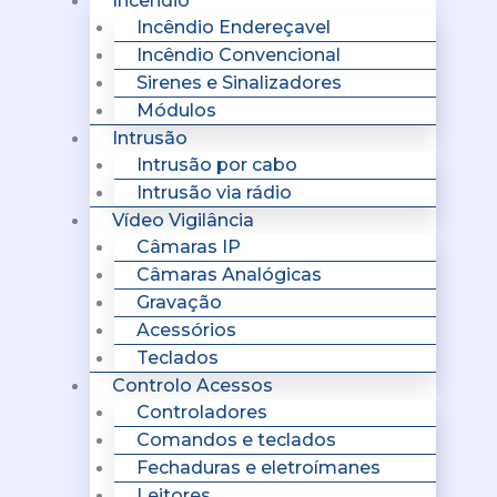
Incêndio
Incêndio Endereçavel
Incêndio Convencional
Sirenes e Sinalizadores
Módulos
Intrusão
Intrusão por cabo
Intrusão via rádio
Vídeo Vigilância
Câmaras IP
Câmaras Analógicas
Gravação
Acessórios
Teclados
Controlo Acessos
Controladores
Comandos e teclados
Fechaduras e eletroímanes
Leitores